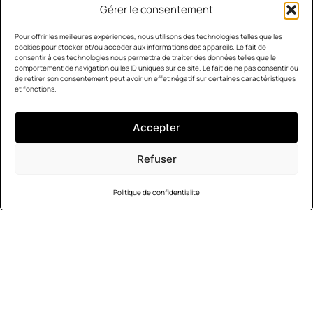
Gérer le consentement
Pour offrir les meilleures expériences, nous utilisons des technologies telles que les
cookies pour stocker et/ou accéder aux informations des appareils. Le fait de
consentir à ces technologies nous permettra de traiter des données telles que le
comportement de navigation ou les ID uniques sur ce site. Le fait de ne pas consentir ou
de retirer son consentement peut avoir un effet négatif sur certaines caractéristiques
et fonctions.
Accepter
Refuser
Politique de confidentialité